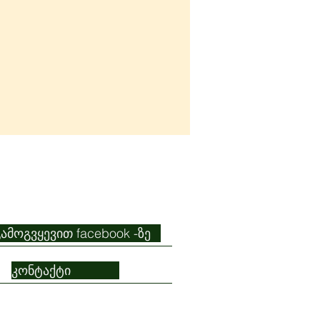
გამოგვყევით facebook -ზე
თინ ქავთარაძე:
კონტაქტი
ბა უკრაინას, დიდება
ებს_#4