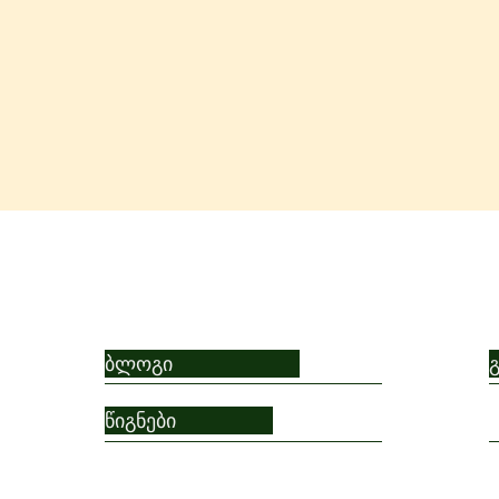
ბლოგი
თინათინ ქავთარაძე: ვერ
თინა
წიგნები
დამაerrorებ!
დიდე
გმირ