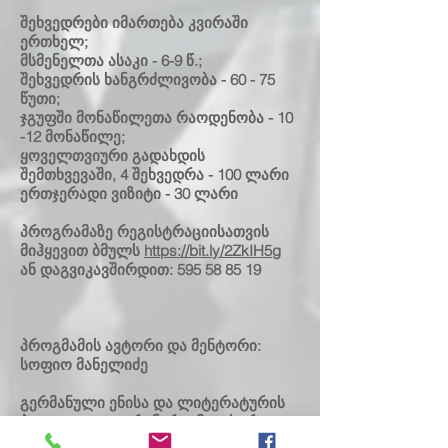
შეხვედრები იმართება კვირაში
ერთხელ;
მსმენელთა ასაკი - 6-9 წ.;
შეხვედრის ხანგრძლივობა - 60 - 75
წუთი;
ჯგუფში მონაწილეთა რაოდენობა - 10
-12 მონაწილე;
ყოველთვიური გადახდის
შემთხვევაში, 4 შეხვედრა - 100 ლარი
ერთჯერადი ვიზიტი - 30 ლარი
პროგრამაზე რეგისტრაციისათვის
მიჰყევით ბმულს
https://bit.ly/2ZkIH5g
ან დაგვიკავშირდით:
595 58 85 19
პროგმამის ავტორი და მენტორი:
სოფიო მანელიძე
გერმანული ენისა და ლიტერატურის
პედაგოგი და ტრენერი. მაგისტრი -
კავკასია ევროპულ და გლობალურ