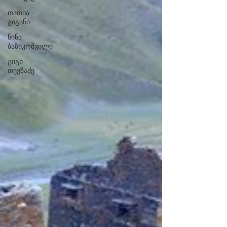
თათია
გიგანი
ნინა
ბაზიკოშვილი
გიგი
თევზაძე